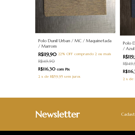
/ Maquinetada
Polo Dunil Urban / MC / Maquinetada
Polo 
/ Marrom
/ Azu
R$119,90
ando 2 ou mais
22% OFF
comprando 2 ou mais
R$11
R$149,90
R$149
R$116,30
com
Pix
R$116
2
x
de
R$59,95
sem juros
2
x
de
Newsletter
Cadastr