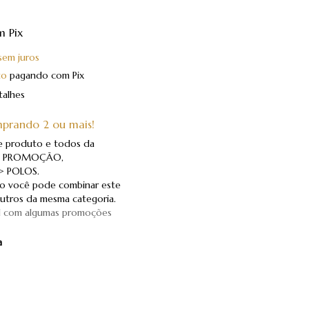
m
Pix
sem juros
to
pagando com Pix
talhes
prando 2 ou mais!
te produto e todos da
lo, PROMOÇÃO,
 POLOS.
o você pode combinar este
tros da mesma categoria.
l com algumas promoções
a