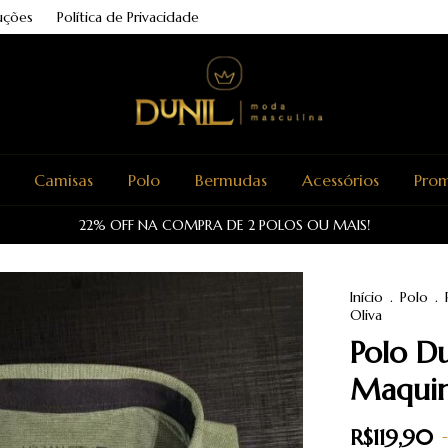
uções
Política de Privacidade
Camisas
Polo
Bermudas
Acessórios
Pro
22% OFF NA COMPRA DE 2 POLOS OU MAIS!
Início
.
Polo
.
Oliva
Polo D
Maquin
R$119,90
-