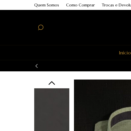
Quem Somos
Como Comprar
Trocas e Devol
Início