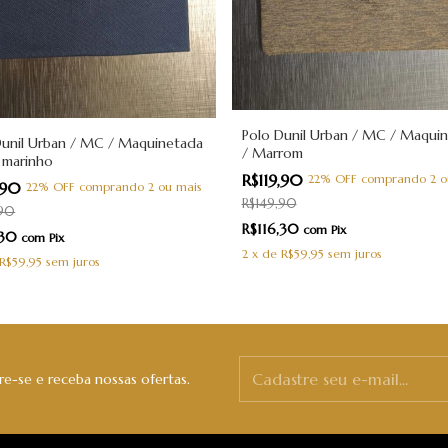
Polo Dunil Urban / MC / Maqui
Dunil Urban / MC / Maquinetada
/ Marrom
l marinho
R$119,90
22% OFF
comprando 2 o
9,90
22% OFF
comprando 2 ou mais
R$149,90
,90
R$116,30
com
Pix
,30
com
Pix
2
x
de
R$59,95
sem juros
R$59,95
sem juros
e-se e receba nossas ofertas.