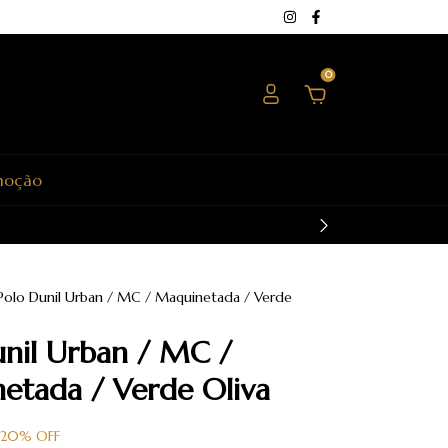
0
moção
Polo Dunil Urban / MC / Maquinetada / Verde
unil Urban / MC /
etada / Verde Oliva
20
%
OFF