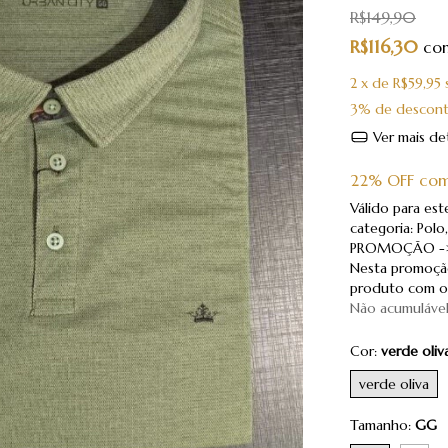
R$149,90
R$116,30
co
2
x de
R$59,95
3% de descon
Ver mais de
22% OFF com
Válido para es
categoria: Po
PROMOÇÃO ->
Nesta promoçã
produto com ou
Não acumuláve
Cor:
verde oliv
verde oliva
Tamanho:
GG